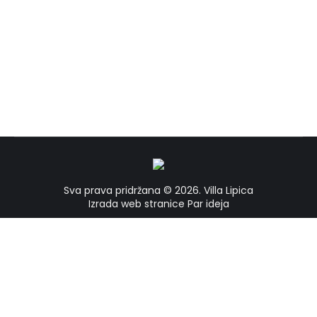
Hodanje
hodanje
By
vrba
16/04/2023
Sva prava pridržana © 2026.
Villa Lipica
Izrada web stranice
Par ideja